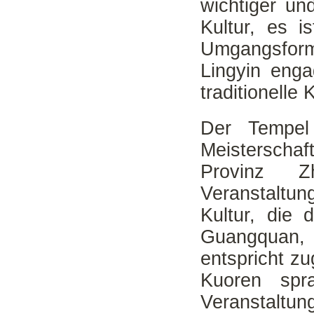
wichtiger un
Kultur, es i
Umgangsform
Lingyin enga
traditionelle
Der Tempel
Meisterscha
Provinz Z
Veranstaltung
Kultur, die
Guangquan,
entspricht z
Kuoren spr
Veranstaltu