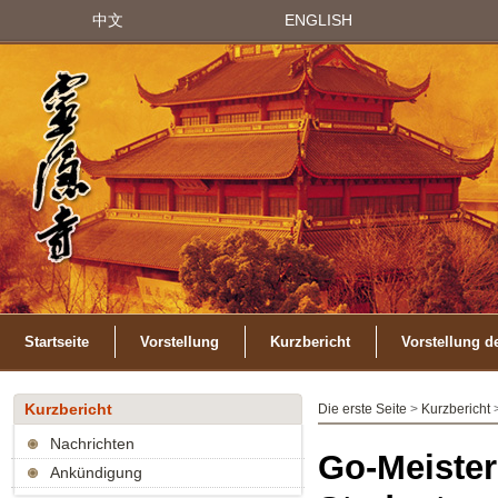
中文
ENGLISH
Startseite
Vorstellung
Kurzbericht
Vorstellung d
Kurzbericht
Die erste Seite
>
Kurzbericht
Nachrichten
Go-Meister
Ankündigung