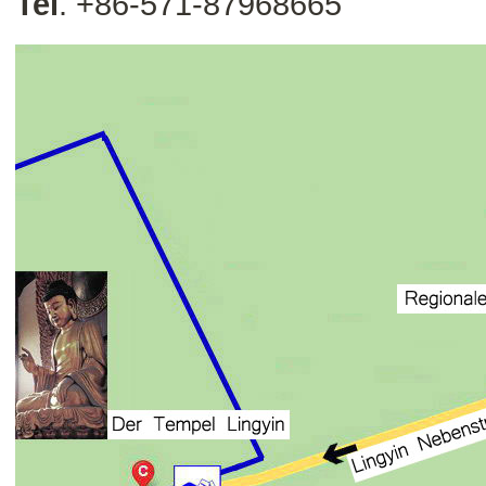
Tel
. +86-571-87968665