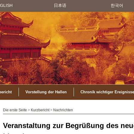
GLISH
日本语
한국어
ericht
Vorstellung der Hallen
Chronik wichtiger Ereigniss
Die erste Seite
>
Kurzbericht
>
Nachrichten
Veranstaltung zur Begrüßung des neu