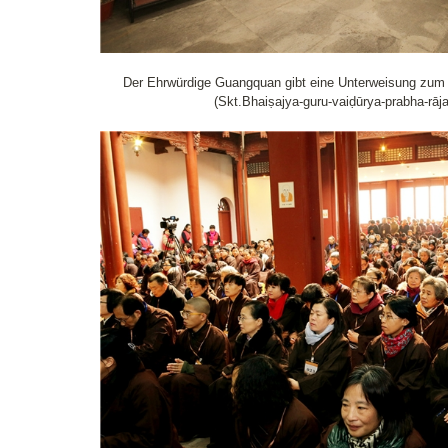
Der Ehrwürdige Guangquan gibt eine Unterweisung zum
(Skt.Bhaiṣajya-guru-vaiḍūrya-prabha-rāja