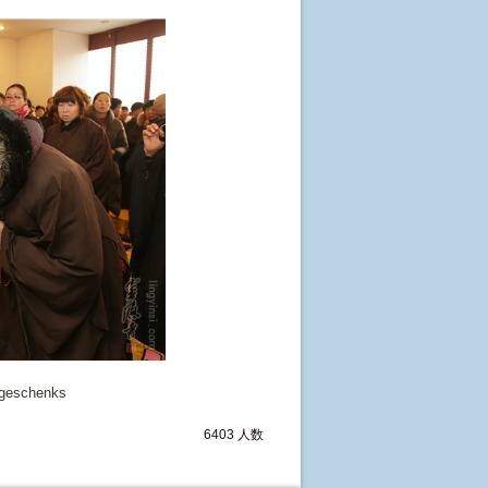
sgeschenks
6403 人数