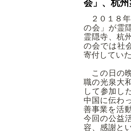
会」、杭州
２０１８年
の会」が霊
霊隠寺、杭
の会では社
寄付してい
この日の晩
職の光泉大
して参加し
中国に伝わ
善事業を活
今回の公益
容、感謝と