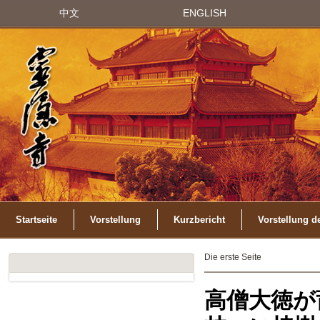
中文
ENGLISH
Startseite
Vorstellung
Kurzbericht
Vorstellung d
Die erste Seite
高僧大徳が