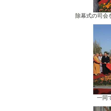
除幕式の司会
一同