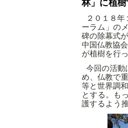
林」に植樹
２０１８年
ーラム」の
碑の除幕式
中国仏教協
が植樹を行
今回の活動
め、仏教で
等と世界調
とする。も
護するよう