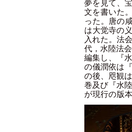
夢を見て、
文を書いた。
った。唐の咸
は大觉寺の
入れた。法
代，水陸法
編集し、『
の儀潤依は『
の後、咫観は
巻及び『水陸
が現行の版