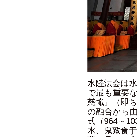
水陸法会は
で最も重要
慈懺』（即
の融合から由
式（964～
水、鬼致食