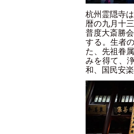
杭州霊隠寺は2
暦の九月十
普度大斎勝
する。生者
た、先祖眷
みを得て、
和、国民安