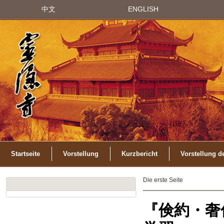
中文
ENGLISH
Startseite
Vorstellung
Kurzbericht
Vorstellung d
Die erste Seite
『倹約・奢