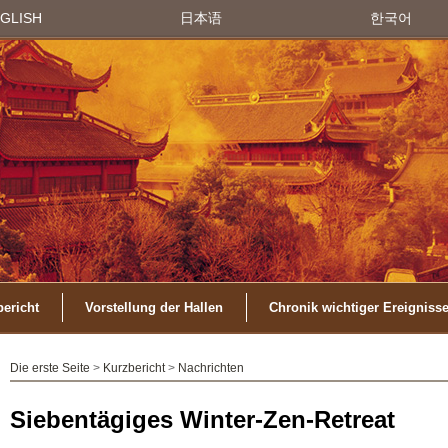
GLISH
日本语
한국어
ericht
Vorstellung der Hallen
Chronik wichtiger Ereigniss
Die erste Seite
>
Kurzbericht
>
Nachrichten
Siebentägiges Winter-Zen-Retreat