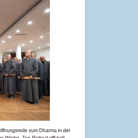
röffnungsrede zum Dharma in der
 Winter- Zen-Retreat offiziell.