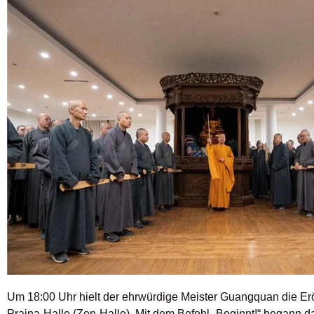
Um 18:00 Uhr hielt der ehrwürdige Meister Guangquan die E
Prajna-Halle (Zen-Halle). Mit dem Befehl „Beginnt!“ begann das