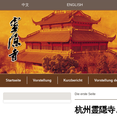
中文
ENGLISH
Startseite
Vorstellung
Kurzbericht
Vorstellung d
Die erste Seite
杭州霊隠寺