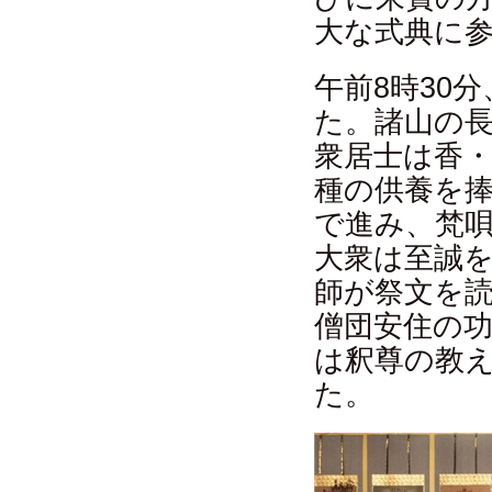
大な式典に
午前8時30
た。諸山の
衆居士は香
種の供養を
で進み、梵
大衆は至誠
師が祭文を
僧団安住の
は釈尊の教
た。