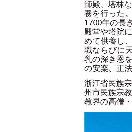
師殿、塔林
養を行った
1700年の
殿堂や塔院
めて供養し
職ならびに
乳の深き恩
の安楽、正
浙江省民族宗
州市民族宗
教界の高僧