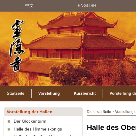
中文
ENGLISH
Startseite
Vorstellung
Kurzbericht
Vorstellung d
Vorstellung der Hallen
Die erste Seite
>
Vorstellung 
Der Glockenturm
Halle des Ob
Halle des Himmelskönigs