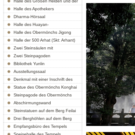
Halle des Großen Helden und der
Drei Juwelen
Halle des Apothekers
Dharma-Hörsaal
Halle des Huayan-
(Skt:Gaṇḍavyūha)Buddhismus
Halle des Obermönchs Jigong
Halle der 500 Arhat (Skt: Arhant)
Zwei Steinsäulen mit
buddhistischen Texten
Zwei Steinpagoden
Bibliothek Yunlin
Ausstellungssaal
Denkmal mit einer Inschrift des
Kaisers
Statue des Obermönchs Konghai
Steinpagode des Obermönchs
Ligong
Abschirmungswand
Steinstatuen auf dem Berg Feilai
Drei Berghöhlen auf dem Berg
Feilai
Empfangsbüro des Tempels
Speisehalle des Tempels