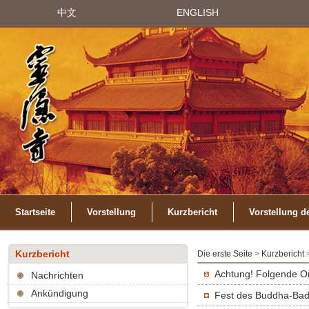
中文
ENGLISH
Startseite
Vorstellung
Kurzbericht
Vorstellung d
Kurzbericht
Die erste Seite
>
Kurzbericht
>
Achtung! Folgende Onl
Nachrichten
Ankündigung
Fest des Buddha-Ba