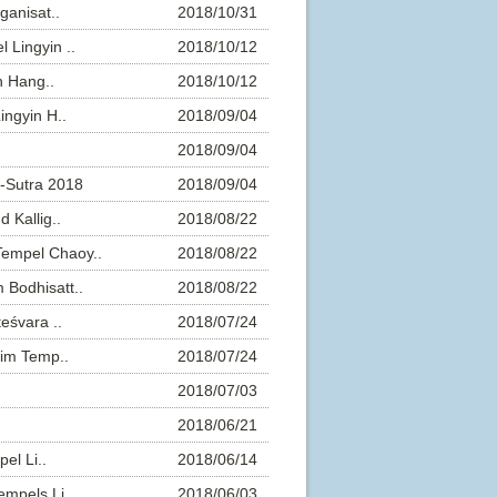
ganisat..
2018/10/31
 Lingyin ..
2018/10/12
n Hang..
2018/10/12
ingyin H..
2018/09/04
2018/09/04
-Sutra 2018
2018/09/04
 Kallig..
2018/08/22
Tempel Chaoy..
2018/08/22
Bodhisatt..
2018/08/22
eśvara ..
2018/07/24
 im Temp..
2018/07/24
2018/07/03
2018/06/21
el Li..
2018/06/14
mpels Li..
2018/06/03