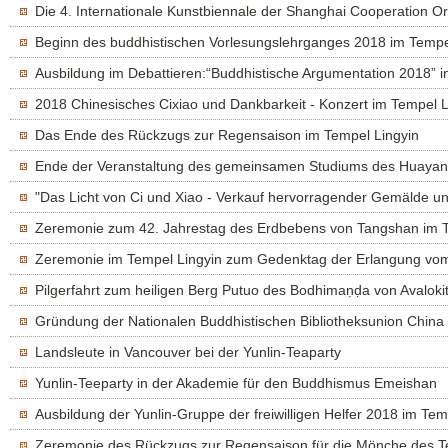
Die 4. Internationale Kunstbiennale der Shanghai Cooperation Or
Beginn des buddhistischen Vorlesungslehrganges 2018 im Tempel
Ausbildung im Debattieren:“Buddhistische Argumentation 2018” i
2018 Chinesisches Cixiao und Dankbarkeit - Konzert im Tempel L
Das Ende des Rückzugs zur Regensaison im Tempel Lingyin
Ende der Veranstaltung des gemeinsamen Studiums des Huayan
"Das Licht von Ci und Xiao - Verkauf hervorragender Gemälde und
Zeremonie zum 42. Jahrestag des Erdbebens von Tangshan im 
Zeremonie im Tempel Lingyin zum Gedenktag der Erlangung vom 
Pilgerfahrt zum heiligen Berg Putuo des Bodhimaṇḍa von Avalokit
Gründung der Nationalen Buddhistischen Bibliotheksunion China
Landsleute in Vancouver bei der Yunlin-Teaparty
Yunlin-Teeparty in der Akademie für den Buddhismus Emeishan
Ausbildung der Yunlin-Gruppe der freiwilligen Helfer 2018 im Temp
Zeremonie des Rückzugs zur Regensaison für die Mönche des Te