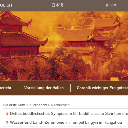
GLISH
日本语
한국어
ericht
Vorstellung der Hallen
Chronik wichtiger Ereigniss
Die erste Seite
>
Kurzbericht
> Nachrichten
Drittes buddhistisches Symposium für buddhistische Schriften un
Wasser-und Land- Zeremonie im Tempel Lingyin in Hangzhou