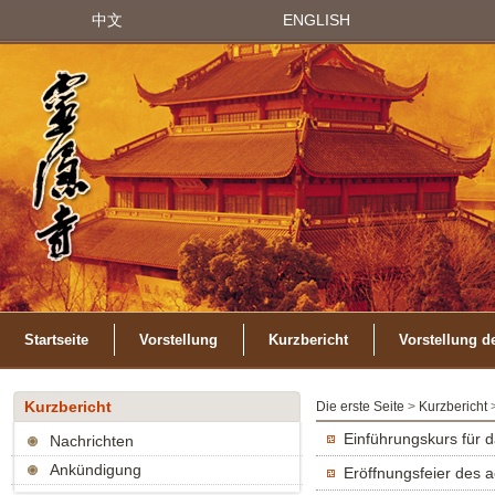
中文
ENGLISH
Startseite
Vorstellung
Kurzbericht
Vorstellung d
Kurzbericht
Die erste Seite
>
Kurzbericht
>
Einführungskurs für 
Nachrichten
Ankündigung
Eröffnungsfeier des a